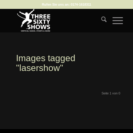
Rufen Sie uns an:
0174-1618311
Images tagged
"lasershow"
Seite 1 von 0