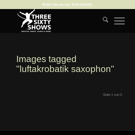
Rufen Sie uns an:
0174-1618311
Images tagged
"luftakrobatik saxophon"
Seite 1 von 0