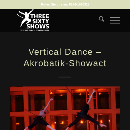
Rufen Sie uns an:
0174-1618311
Vertical Dance –
Akrobatik-Showact