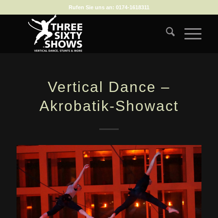
Rufen Sie uns an:
0174-1618311
Vertical Dance –
Akrobatik-Showact