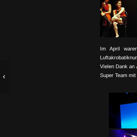
Im April waren
Luftakrobatiknu
Vielen Dank an
Enthüllung zur Skoda
Markteinführung mit
Super Team mit 
Vertikaltuch und
Luftakrobatik Show...