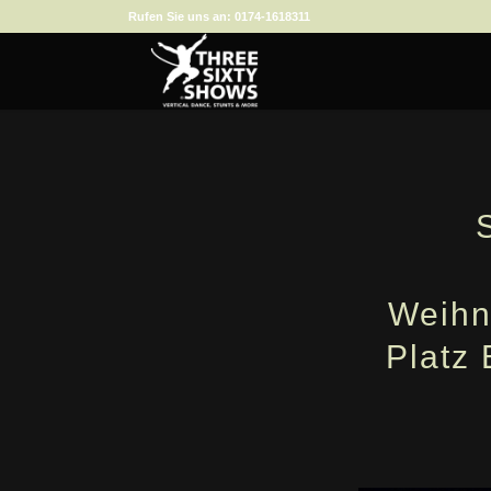
Rufen Sie uns an:
0174-1618311
S
Weihn
Platz 