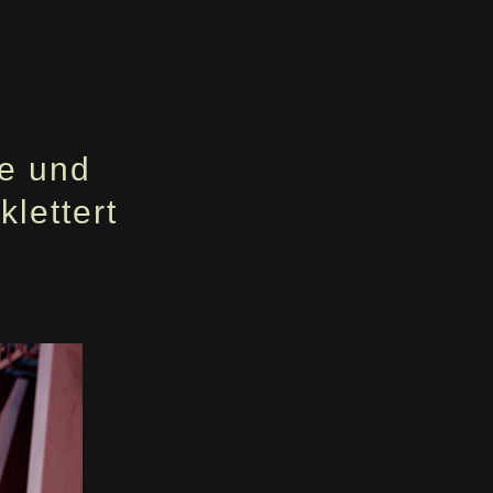
ce und
lettert