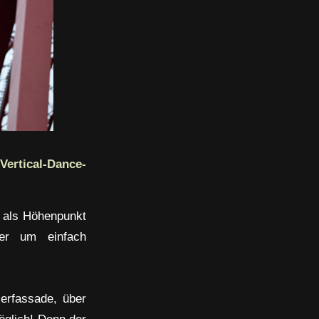
ertical-Dance-
t als Höhenpunkt
der um einfach
erfassade, über
öglich! Denn der