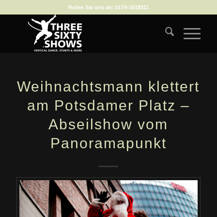
Rufen Sie uns an:
0174-1618311
Weihnachtsmann klettert
am Potsdamer Platz –
Abseilshow vom
Panoramapunkt